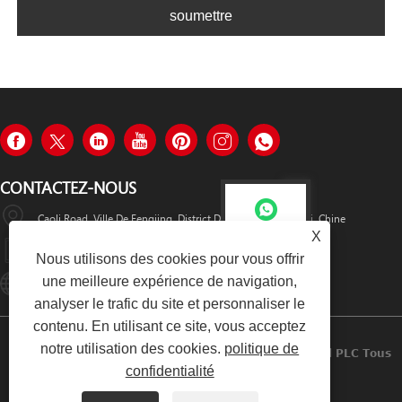
soumettre
CONTACTEZ-NOUS
Caoli Road, Ville De Fengjing, District De Jinshan, Shanghai, Chine
Sini
X
+8615800685506
Nous utilisons des cookies pour vous offrir
une meilleure expérience de navigation,
Online-Service01@gesosystems.com
Sini
analyser le trafic du site et personnaliser le
contenu. En utilisant ce site, vous acceptez
notre utilisation des cookies.
politique de
Copyright © 2024 Shanghai Geso Systems Industrial PLC Tous
confidentialité
Droits Réservés.