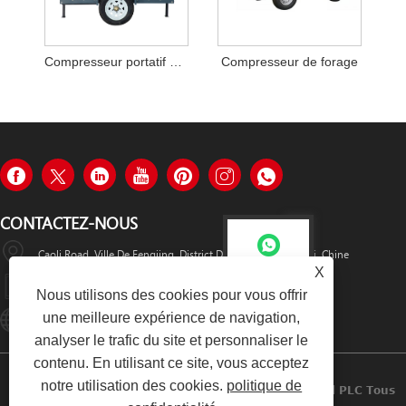
Compresseur portatif diesel
Compresseur de forage
CONTACTEZ-NOUS
Caoli Road, Ville De Fengjing, District De Jinshan, Shanghai, Chine
Sini
X
+8615800685506
Nous utilisons des cookies pour vous offrir
une meilleure expérience de navigation,
Online-Service01@gesosystems.com
Sini
analyser le trafic du site et personnaliser le
contenu. En utilisant ce site, vous acceptez
notre utilisation des cookies.
politique de
Copyright © 2024 Shanghai Geso Systems Industrial PLC Tous