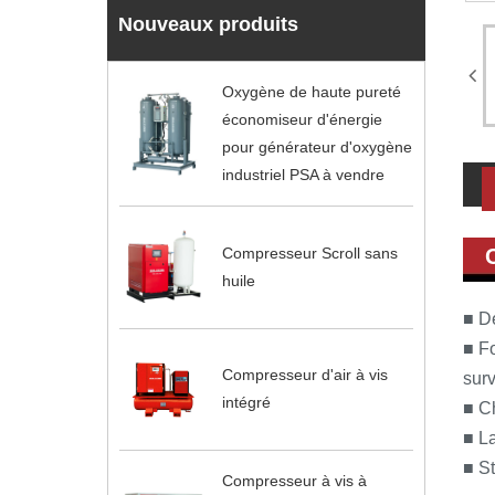
Nouveaux produits
Oxygène de haute pureté
économiseur d'énergie
pour générateur d'oxygène
industriel PSA à vendre
Compresseur Scroll sans
huile
■ Dé
■ F
Compresseur d'air à vis
surv
intégré
■ Ch
■ La
■ St
Compresseur à vis à