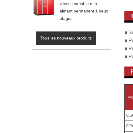
vitesse variable et à
aimant permanent à deux
étages
■ So
Tous les nouveaux produits
■ P
■ Pr
■ Po
Mo
OS
OS