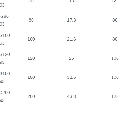
60
13
65
93
G80-
80
17.3
80
93
G100-
100
21.6
80
93
G120-
120
26
100
93
G150-
150
32.5
100
93
O200-
200
43.3
125
93