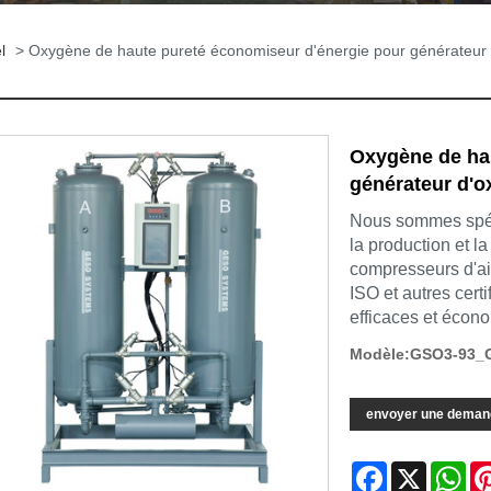
l
> Oxygène de haute pureté économiseur d'énergie pour générateur 
Oxygène de hau
générateur d'o
Nous sommes spéci
la production et l
compresseurs d'air
ISO et autres cert
efficaces et écon
Modèle:GSO3-93_
envoyer une deman
Facebook
X
Wh