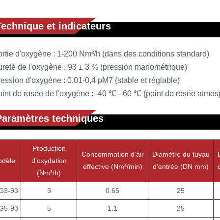
Technique et indicateurs
rtie d'oxygène : 1-200 Nm³/h (dans des conditions standard)
ureté de l'oxygène : 93 ± 3 % (pression manométrique)
ession d'oxygène : 0,01-0,4 pM7 (stable et réglable)
int de rosée de l'oxygène : -40 ℃ - 60 ℃ (point de rosée atmos
Paramètres techniques
Production
Consommation d'air
Diamètre du tuyau
dèle
d'oxydation
effective (Nm³/min)
d'entrée (DN mm)
(Nm³/h)
G3-93
3
0.65
25
G5-93
5
1.1
25