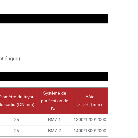
phérique)
Système de
Diamètre du tuyau
Hôte
purification de
de sortie (DN mm)
L×L×H（mm）
l'air
25
BM7-1
1300*1200*2000
25
BM7-2
1400*1300*2000